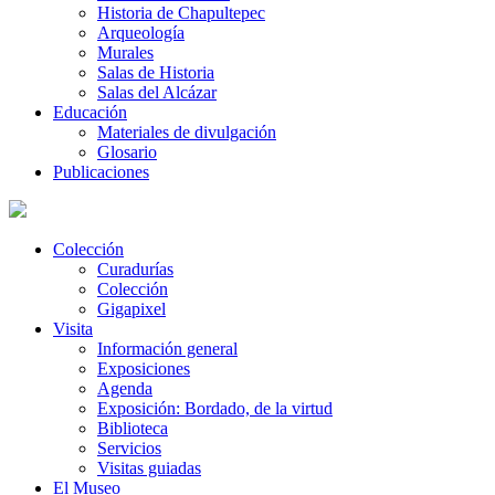
Historia de Chapultepec
Arqueología
Murales
Salas de Historia
Salas del Alcázar
Educación
Materiales de divulgación
Glosario
Publicaciones
Colección
Curadurías
Colección
Gigapixel
Visita
Información general
Exposiciones
Agenda
Exposición: Bordado, de la virtud
Biblioteca
Servicios
Visitas guiadas
El Museo