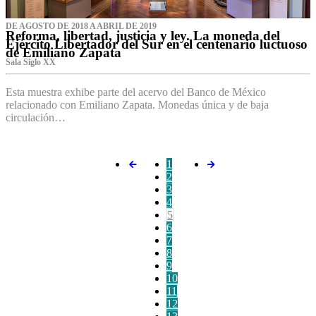
DE AGOSTO DE 2018 A ABRIL DE 2019
Reforma, libertad, justicia y ley. La moneda del
Ejército Libertador del Sur en el centenario luctuoso
de Emiliano Zapata
Sala Siglo XX
Esta muestra exhibe parte del acervo del Banco de México
relacionado con Emiliano Zapata. Monedas única y de baja
circulación…
1
2
3
4
5
6
7
8
9
10
11
12