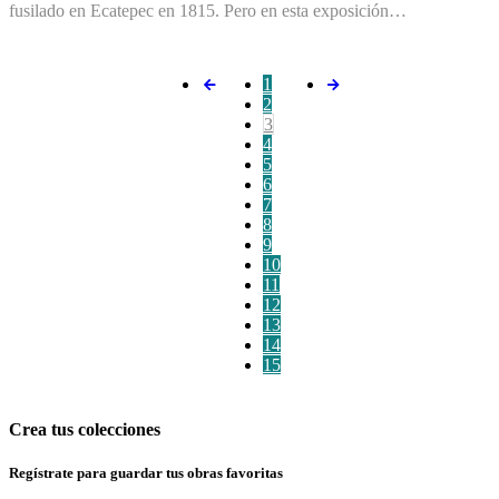
fusilado en Ecatepec en 1815. Pero en esta exposición…
1
2
3
4
5
6
7
8
9
10
11
12
13
14
15
Crea tus colecciones
Regístrate para guardar tus obras favoritas