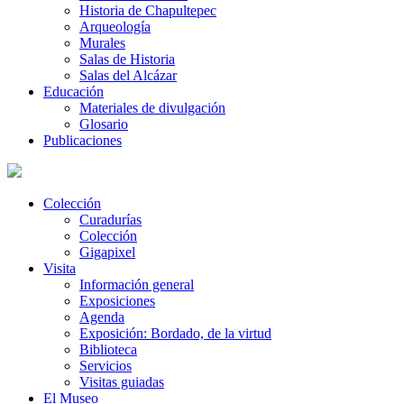
Historia de Chapultepec
Arqueología
Murales
Salas de Historia
Salas del Alcázar
Educación
Materiales de divulgación
Glosario
Publicaciones
Colección
Curadurías
Colección
Gigapixel
Visita
Información general
Exposiciones
Agenda
Exposición: Bordado, de la virtud
Biblioteca
Servicios
Visitas guiadas
El Museo