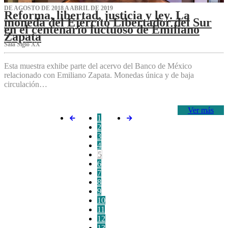
DE AGOSTO DE 2018 A ABRIL DE 2019
Reforma, libertad, justicia y ley. La
moneda del Ejército Libertador del Sur
en el centenario luctuoso de Emiliano
Zapata
Sala Siglo XX
Esta muestra exhibe parte del acervo del Banco de México
relacionado con Emiliano Zapata. Monedas única y de baja
circulación…
Ver más
1
2
3
4
5
6
7
8
9
10
11
12
13