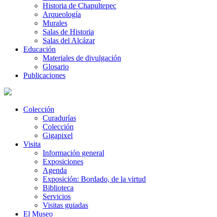
Historia de Chapultepec
Arqueología
Murales
Salas de Historia
Salas del Alcázar
Educación
Materiales de divulgación
Glosario
Publicaciones
Colección
Curadurías
Colección
Gigapixel
Visita
Información general
Exposiciones
Agenda
Exposición: Bordado, de la virtud
Biblioteca
Servicios
Visitas guiadas
El Museo