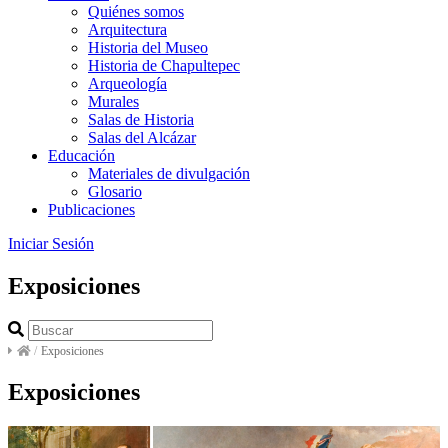
Quiénes somos
Arquitectura
Historia del Museo
Historia de Chapultepec
Arqueología
Murales
Salas de Historia
Salas del Alcázar
Educación
Materiales de divulgación
Glosario
Publicaciones
Iniciar Sesión
Exposiciones
/
Exposiciones
Exposiciones