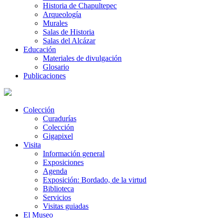
Historia de Chapultepec
Arqueología
Murales
Salas de Historia
Salas del Alcázar
Educación
Materiales de divulgación
Glosario
Publicaciones
Colección
Curadurías
Colección
Gigapixel
Visita
Información general
Exposiciones
Agenda
Exposición: Bordado, de la virtud
Biblioteca
Servicios
Visitas guiadas
El Museo