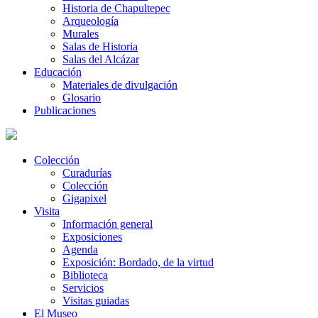
Historia de Chapultepec
Arqueología
Murales
Salas de Historia
Salas del Alcázar
Educación
Materiales de divulgación
Glosario
Publicaciones
Colección
Curadurías
Colección
Gigapixel
Visita
Información general
Exposiciones
Agenda
Exposición: Bordado, de la virtud
Biblioteca
Servicios
Visitas guiadas
El Museo