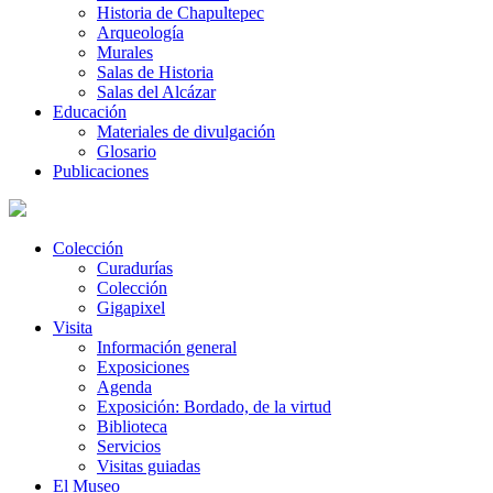
Historia de Chapultepec
Arqueología
Murales
Salas de Historia
Salas del Alcázar
Educación
Materiales de divulgación
Glosario
Publicaciones
Colección
Curadurías
Colección
Gigapixel
Visita
Información general
Exposiciones
Agenda
Exposición: Bordado, de la virtud
Biblioteca
Servicios
Visitas guiadas
El Museo