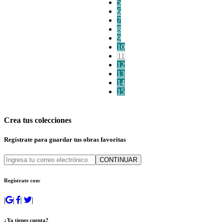
5
6
7
8
9
10
11
12
13
14
15
Crea tus colecciones
Regístrate para guardar tus obras favoritas
CONTINUAR
Regístrate con:
|
|
|
|
¿Ya tienes cuenta?