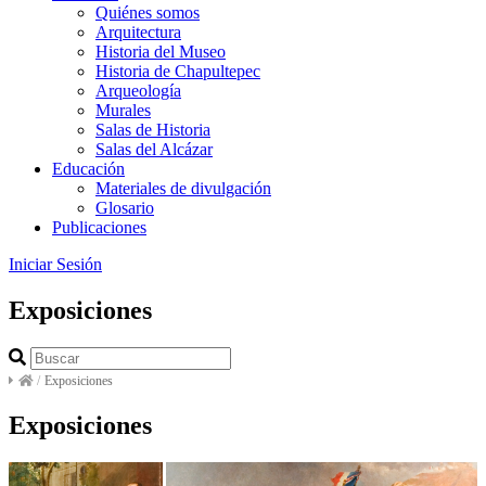
Quiénes somos
Arquitectura
Historia del Museo
Historia de Chapultepec
Arqueología
Murales
Salas de Historia
Salas del Alcázar
Educación
Materiales de divulgación
Glosario
Publicaciones
Iniciar Sesión
Exposiciones
/
Exposiciones
Exposiciones