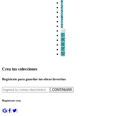
4
5
6
7
8
9
10
11
12
13
14
15
Crea tus colecciones
Regístrate para guardar tus obras favoritas
CONTINUAR
Regístrate con:
|
|
|
|