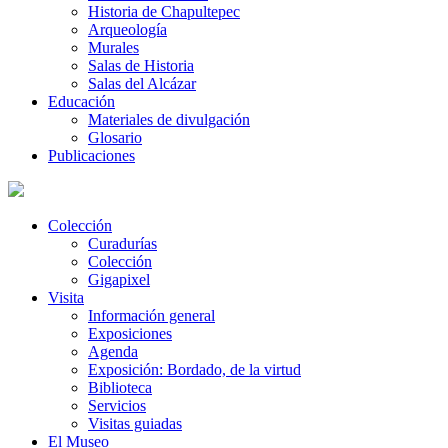
Historia de Chapultepec
Arqueología
Murales
Salas de Historia
Salas del Alcázar
Educación
Materiales de divulgación
Glosario
Publicaciones
Colección
Curadurías
Colección
Gigapixel
Visita
Información general
Exposiciones
Agenda
Exposición: Bordado, de la virtud
Biblioteca
Servicios
Visitas guiadas
El Museo