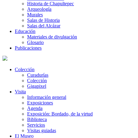
Historia de Chapultepec
Arqueología
Murales
Salas de Historia
Salas del Alcázar
Educación
Materiales de divulgación
Glosario
Publicaciones
Colección
Curadurías
Colección
Gigapixel
Visita
Información general
Exposiciones
Agenda
Exposición: Bordado, de la virtud
Biblioteca
Servicios
Visitas guiadas
El Museo