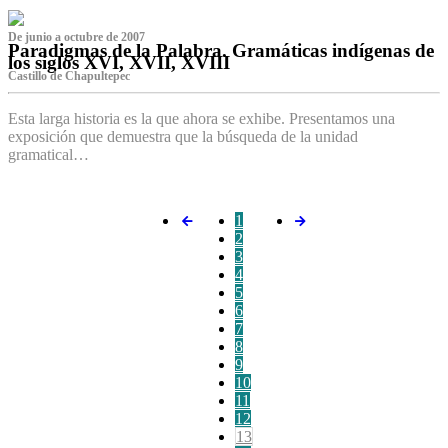
De junio a octubre de 2007
Paradigmas de la Palabra. Gramáticas indígenas de
los siglos XVI, XVII, XVIII
Castillo de Chapultepec
Esta larga historia es la que ahora se exhibe. Presentamos una
exposición que demuestra que la búsqueda de la unidad
gramatical…
1
2
3
4
5
6
7
8
9
10
11
12
13