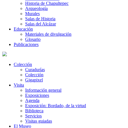
Historia de Chapultepec
Arqueología
Murales
Salas de Historia
Salas del Alcázar
Educación
Materiales de divulgación
Glosario
Publicaciones
Colección
Curadurías
Colección
Gigapixel
Visita
Información general
Exposiciones
Agenda
Exposición: Bordado, de la virtud
Biblioteca
Servicios
Visitas guiadas
El Museo