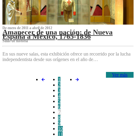
De enero de 2011 a abril de 2012
Amanecer de una nación: de Nueva
España a México, 1765-1836
Salas de historia
En sus nueve salas, esta exhibición ofrece un recorrido por la lucha
independentista desde sus orígenes en el año de…
Ver más
1
2
3
4
5
6
7
8
9
10
11