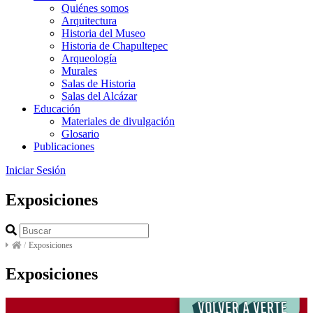
Quiénes somos
Arquitectura
Historia del Museo
Historia de Chapultepec
Arqueología
Murales
Salas de Historia
Salas del Alcázar
Educación
Materiales de divulgación
Glosario
Publicaciones
Iniciar Sesión
Exposiciones
/
Exposiciones
Exposiciones