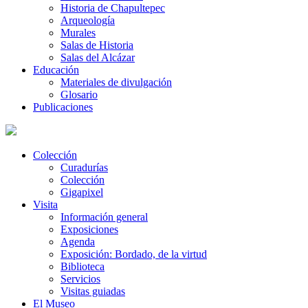
Historia de Chapultepec
Arqueología
Murales
Salas de Historia
Salas del Alcázar
Educación
Materiales de divulgación
Glosario
Publicaciones
Colección
Curadurías
Colección
Gigapixel
Visita
Información general
Exposiciones
Agenda
Exposición: Bordado, de la virtud
Biblioteca
Servicios
Visitas guiadas
El Museo