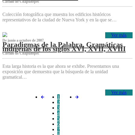
Castillo de Chapultepec
Colección fotográfica que muestra los edificios históricos
representativos de la ciudad de Nueva York y en la que se…
Ver más
De junio a octubre de 2007
Paradigmas de la Palabra. Gramáticas
indígenas de los siglos XVI, XVII, XVIII
Castillo de Chapultepec
Esta larga historia es la que ahora se exhibe. Presentamos una
exposición que demuestra que la búsqueda de la unidad
gramatical…
Ver más
1
2
3
4
5
6
7
8