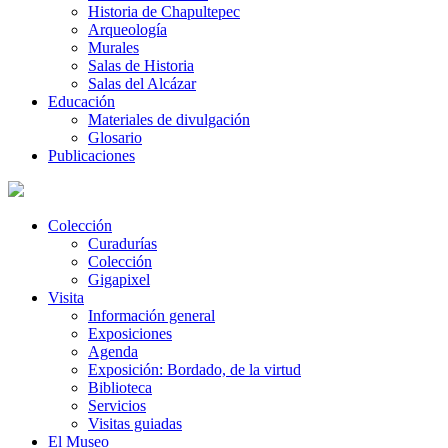
Historia de Chapultepec
Arqueología
Murales
Salas de Historia
Salas del Alcázar
Educación
Materiales de divulgación
Glosario
Publicaciones
Colección
Curadurías
Colección
Gigapixel
Visita
Información general
Exposiciones
Agenda
Exposición: Bordado, de la virtud
Biblioteca
Servicios
Visitas guiadas
El Museo