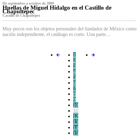
De septiembre a octubre de 2009
Huellas de Miguel Hidalgo en el Castillo de
Chapultepec
Castillo de Chapultepec
Muy pocos son los objetos personales del fundador de México como
nación independiente, el catálogo es corto. Una parte…
1
2
3
4
5
6
7
8
9
10
11
12
13
14
15