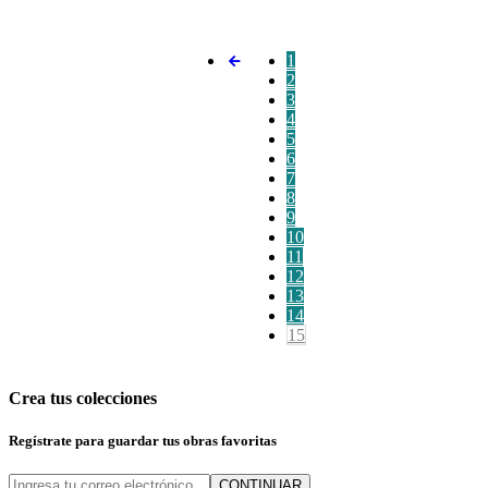
1
2
3
4
5
6
7
8
9
10
11
12
13
14
15
Crea tus colecciones
Regístrate para guardar tus obras favoritas
CONTINUAR