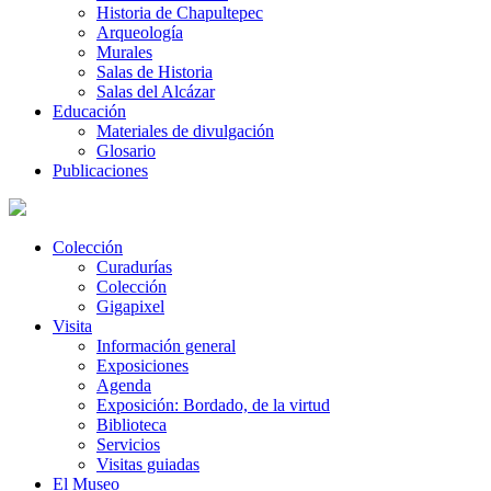
Historia de Chapultepec
Arqueología
Murales
Salas de Historia
Salas del Alcázar
Educación
Materiales de divulgación
Glosario
Publicaciones
Colección
Curadurías
Colección
Gigapixel
Visita
Información general
Exposiciones
Agenda
Exposición: Bordado, de la virtud
Biblioteca
Servicios
Visitas guiadas
El Museo