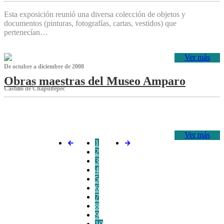
Esta exposición reunió una diversa colección de objetos y
documentos (pinturas, fotografías, cartas, vestidos) que
pertenecían…
Ver más
De octubre a diciembre de 2008
Obras maestras del Museo Amparo
Castillo de Chapultepec
‌
Ver más
1
2
3
4
5
6
7
8
9
10