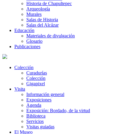
Historia de Chapultepec
Arqueología
Murales
Salas de Historia
Salas del Alcázar
Educación
Materiales de divulgación
Glosario
Publicaciones
Colección
Curadurías
Colección
Gigapixel
Visita
Información general
Exposiciones
Agenda
Exposición: Bordado, de la virtud
Biblioteca
Servicios
Visitas guiadas
El Museo