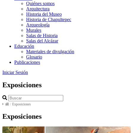
Quiénes somos
Arquitectura
Historia del Museo
Historia de Chapultepec
Arqueología
Murales
Salas de Historia
Salas del Alcázar
Educación
Materiales de divulgación
Glosario
Publicaciones
Iniciar Sesión
Exposiciones
/
Exposiciones
Exposiciones