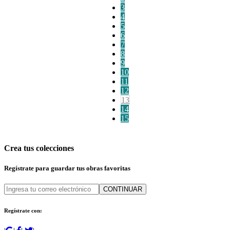
3
4
5
6
7
8
9
10
11
12
13
14
15
Crea tus colecciones
Regístrate para guardar tus obras favoritas
CONTINUAR
Regístrate con: