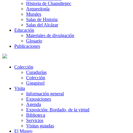
Historia de Chapultepec
Arqueología
Murales
Salas de Historia
Salas del Alcázar
Educación
Materiales de divulgación
Glosario
Publicaciones
Colección
Curadurías
Colección
Gigapixel
Visita
Información general
Exposiciones
Agenda
Exposición: Bordado, de la virtud
Biblioteca
Servicios
Visitas guiadas
El Museo