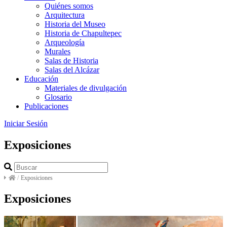
Quiénes somos
Arquitectura
Historia del Museo
Historia de Chapultepec
Arqueología
Murales
Salas de Historia
Salas del Alcázar
Educación
Materiales de divulgación
Glosario
Publicaciones
Iniciar Sesión
Exposiciones
/
Exposiciones
Exposiciones