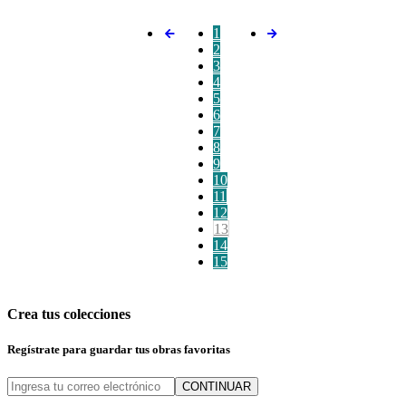
1
2
3
4
5
6
7
8
9
10
11
12
13
14
15
Crea tus colecciones
Regístrate para guardar tus obras favoritas
CONTINUAR