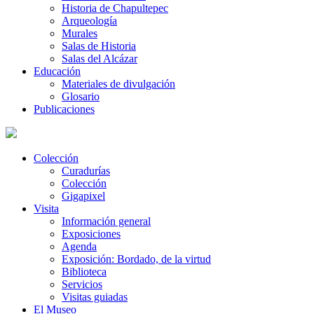
Historia de Chapultepec
Arqueología
Murales
Salas de Historia
Salas del Alcázar
Educación
Materiales de divulgación
Glosario
Publicaciones
Colección
Curadurías
Colección
Gigapixel
Visita
Información general
Exposiciones
Agenda
Exposición: Bordado, de la virtud
Biblioteca
Servicios
Visitas guiadas
El Museo