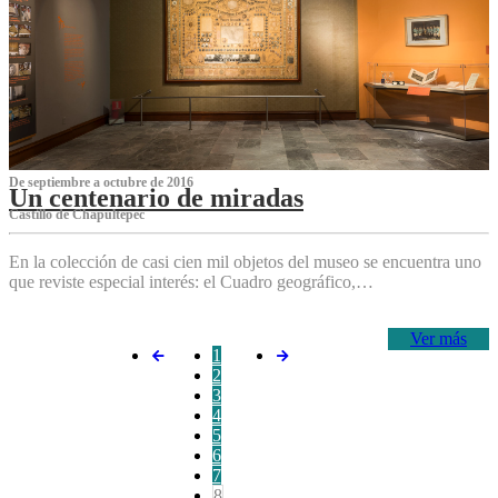
De septiembre a octubre de 2016
Un centenario de miradas
Castillo de Chapultepec
En la colección de casi cien mil objetos del museo se encuentra uno
que reviste especial interés: el Cuadro geográfico,…
Ver más
1
2
3
4
5
6
7
8