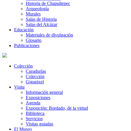
Historia de Chapultepec
Arqueología
Murales
Salas de Historia
Salas del Alcázar
Educación
Materiales de divulgación
Glosario
Publicaciones
Colección
Curadurías
Colección
Gigapixel
Visita
Información general
Exposiciones
Agenda
Exposición: Bordado, de la virtud
Biblioteca
Servicios
Visitas guiadas
El Museo