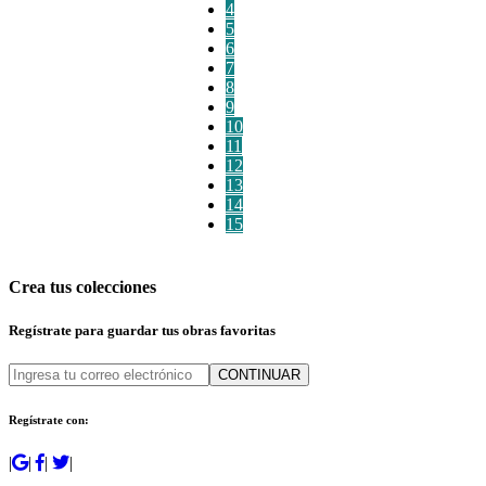
4
5
6
7
8
9
10
11
12
13
14
15
Crea tus colecciones
Regístrate para guardar tus obras favoritas
CONTINUAR
Regístrate con:
|
|
|
|