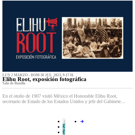
LUN 2 MARZO - DOM 30 JUL 2023, 9-17 H.
Elihu Root, exposición fotográfica
Sala de Batalla
En el otoño de 1907 visitó México el Honorable Elihu Root,
secretario de Estado de los Estados Unidos y jefe del Gabinete…
1
2
3