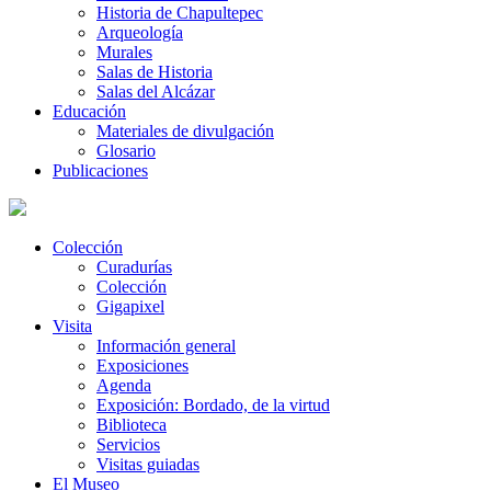
Historia de Chapultepec
Arqueología
Murales
Salas de Historia
Salas del Alcázar
Educación
Materiales de divulgación
Glosario
Publicaciones
Colección
Curadurías
Colección
Gigapixel
Visita
Información general
Exposiciones
Agenda
Exposición: Bordado, de la virtud
Biblioteca
Servicios
Visitas guiadas
El Museo