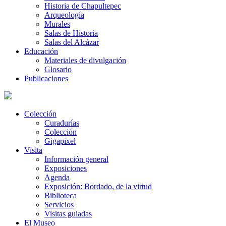
Historia de Chapultepec
Arqueología
Murales
Salas de Historia
Salas del Alcázar
Educación
Materiales de divulgación
Glosario
Publicaciones
Colección
Curadurías
Colección
Gigapixel
Visita
Información general
Exposiciones
Agenda
Exposición: Bordado, de la virtud
Biblioteca
Servicios
Visitas guiadas
El Museo