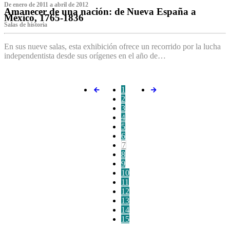
De enero de 2011 a abril de 2012
Amanecer de una nación: de Nueva España a
México, 1765-1836
Salas de historia
En sus nueve salas, esta exhibición ofrece un recorrido por la lucha
independentista desde sus orígenes en el año de…
1
2
3
4
5
6
7
8
9
10
11
12
13
14
15