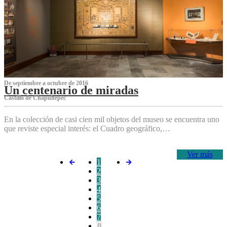
De septiembre a octubre de 2016
Un centenario de miradas
Castillo de Chapultepec
En la colección de casi cien mil objetos del museo se encuentra uno
que reviste especial interés: el Cuadro geográfico,…
Ver más
1
2
3
4
5
6
7
8