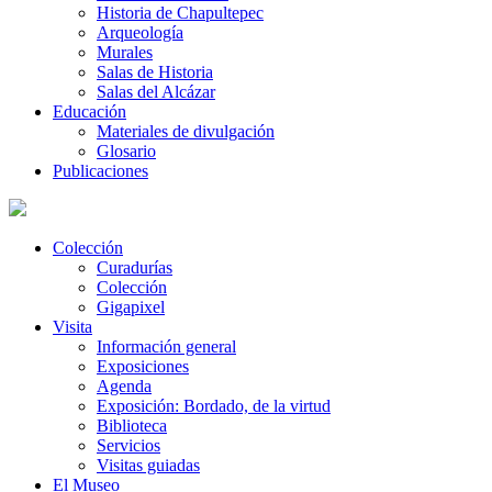
Historia de Chapultepec
Arqueología
Murales
Salas de Historia
Salas del Alcázar
Educación
Materiales de divulgación
Glosario
Publicaciones
Colección
Curadurías
Colección
Gigapixel
Visita
Información general
Exposiciones
Agenda
Exposición: Bordado, de la virtud
Biblioteca
Servicios
Visitas guiadas
El Museo