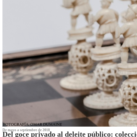
De mayo a septiembre de 2018
Del goce privado al deleite público: cole