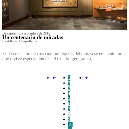
De septiembre a octubre de 2016
Un centenario de miradas
Castillo de Chapultepec
En la colección de casi cien mil objetos del museo se encuentra uno
que reviste especial interés: el Cuadro geográfico,…
1
2
3
4
5
6
7
8
9
10