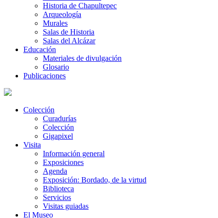
Historia de Chapultepec
Arqueología
Murales
Salas de Historia
Salas del Alcázar
Educación
Materiales de divulgación
Glosario
Publicaciones
Colección
Curadurías
Colección
Gigapixel
Visita
Información general
Exposiciones
Agenda
Exposición: Bordado, de la virtud
Biblioteca
Servicios
Visitas guiadas
El Museo