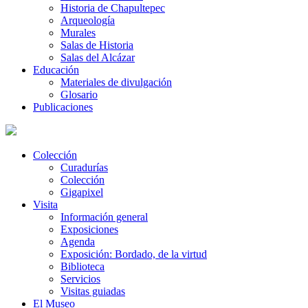
Historia de Chapultepec
Arqueología
Murales
Salas de Historia
Salas del Alcázar
Educación
Materiales de divulgación
Glosario
Publicaciones
Colección
Curadurías
Colección
Gigapixel
Visita
Información general
Exposiciones
Agenda
Exposición: Bordado, de la virtud
Biblioteca
Servicios
Visitas guiadas
El Museo