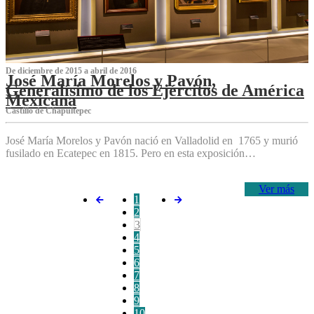
De diciembre de 2015 a abril de 2016
José María Morelos y Pavón,
Generalísimo de los Ejércitos de América
Mexicana
C‌astillo de Chapultepec
José María Morelos y Pavón nació en Valladolid en 1765 y murió
fusilado en Ecatepec en 1815. Pero en esta exposición…
Ver más
1
2
3
4
5
6
7
8
9
10