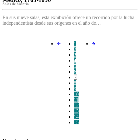
Salas de historia
En sus nueve salas, esta exhibición ofrece un recorrido por la lucha
independentista desde sus orígenes en el año de…
1
2
3
4
5
6
7
8
9
10
11
12
13
14
15