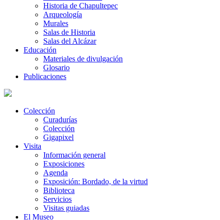
Historia de Chapultepec
Arqueología
Murales
Salas de Historia
Salas del Alcázar
Educación
Materiales de divulgación
Glosario
Publicaciones
Colección
Curadurías
Colección
Gigapixel
Visita
Información general
Exposiciones
Agenda
Exposición: Bordado, de la virtud
Biblioteca
Servicios
Visitas guiadas
El Museo