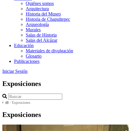
Quiénes somos
Arquitectura
Historia del Museo
Historia de Chapultepec
Arqueología
Murales
Salas de Historia
Salas del Alcázar
Educación
Materiales de divulgación
Glosario
Publicaciones
Iniciar Sesión
Exposiciones
/
Exposiciones
Exposiciones