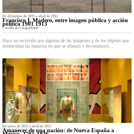
De diciembre de 2011 a abril de 2012
Francisco I. Madero, entre imagen pública y acción
política 1901 1913
Castillo de Chapultepec
Hace un recorrido por algunas de las imágenes y de los objetos que
testimonian las maneras en que se afianzó y deconstruyó…
De enero de 2011 a abril de 2012
Amanecer de una nación: de Nueva España a
México, 1765-1836