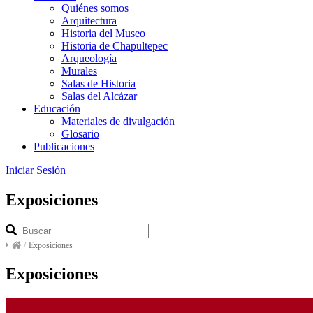
Quiénes somos
Arquitectura
Historia del Museo
Historia de Chapultepec
Arqueología
Murales
Salas de Historia
Salas del Alcázar
Educación
Materiales de divulgación
Glosario
Publicaciones
Iniciar Sesión
Exposiciones
/
Exposiciones
Exposiciones