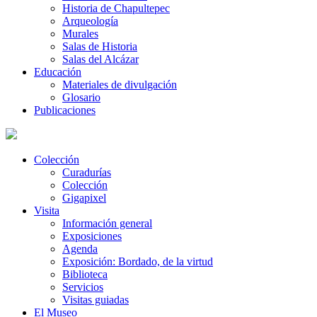
Historia de Chapultepec
Arqueología
Murales
Salas de Historia
Salas del Alcázar
Educación
Materiales de divulgación
Glosario
Publicaciones
Colección
Curadurías
Colección
Gigapixel
Visita
Información general
Exposiciones
Agenda
Exposición: Bordado, de la virtud
Biblioteca
Servicios
Visitas guiadas
El Museo