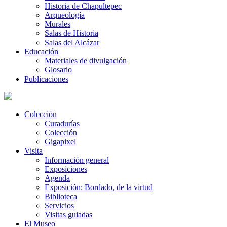
Historia de Chapultepec
Arqueología
Murales
Salas de Historia
Salas del Alcázar
Educación
Materiales de divulgación
Glosario
Publicaciones
Colección
Curadurías
Colección
Gigapixel
Visita
Información general
Exposiciones
Agenda
Exposición: Bordado, de la virtud
Biblioteca
Servicios
Visitas guiadas
El Museo