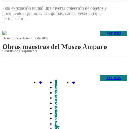
Esta exposición reunió una diversa colección de objetos y
documentos (pinturas, fotografías, cartas, vestidos) que
pertenecían…
Ver más
De octubre a diciembre de 2008
Obras maestras del Museo Amparo
Castillo de Chapultepec
‌
Ver más
1
2
3
4
5
6
7
8
9
10