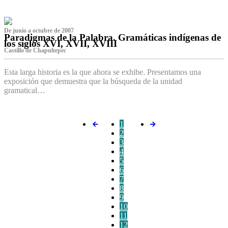
De junio a octubre de 2007
Paradigmas de la Palabra. Gramáticas indígenas de
los siglos XVI, XVII, XVIII
Castillo de Chapultepec
Esta larga historia es la que ahora se exhibe. Presentamos una
exposición que demuestra que la búsqueda de la unidad
gramatical…
1
2
3
4
5
6
7
8
9
10
11
12