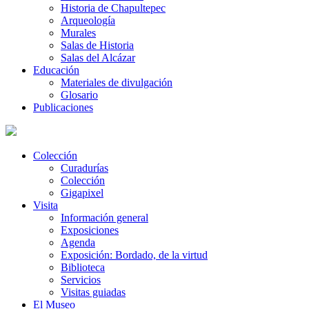
Historia de Chapultepec
Arqueología
Murales
Salas de Historia
Salas del Alcázar
Educación
Materiales de divulgación
Glosario
Publicaciones
Colección
Curadurías
Colección
Gigapixel
Visita
Información general
Exposiciones
Agenda
Exposición: Bordado, de la virtud
Biblioteca
Servicios
Visitas guiadas
El Museo