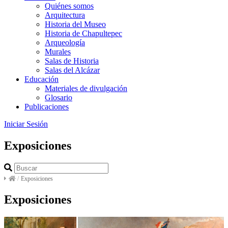
Quiénes somos
Arquitectura
Historia del Museo
Historia de Chapultepec
Arqueología
Murales
Salas de Historia
Salas del Alcázar
Educación
Materiales de divulgación
Glosario
Publicaciones
Iniciar Sesión
Exposiciones
/
Exposiciones
Exposiciones