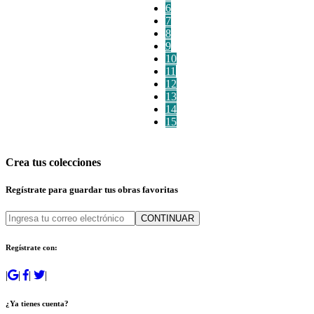
6
7
8
9
10
11
12
13
14
15
Crea tus colecciones
Regístrate para guardar tus obras favoritas
CONTINUAR
Regístrate con:
|
|
|
|
¿Ya tienes cuenta?