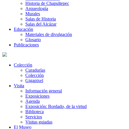
Historia de Chapultepec
Arqueología
Murales
Salas de Historia
Salas del Alcázar
Educación
Materiales de divulgación
Glosario
Publicaciones
Colección
Curadurías
Colección
Gigapixel
Visita
Información general
Exposiciones
Agenda
Exposición: Bordado, de la virtud
Biblioteca
Servicios
Visitas guiadas
El Museo