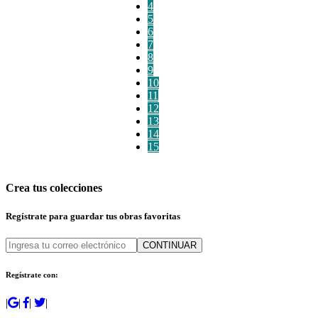
4
5
6
7
8
9
10
11
12
13
14
15
Crea tus colecciones
Regístrate para guardar tus obras favoritas
CONTINUAR
Regístrate con:
|
|
|
|