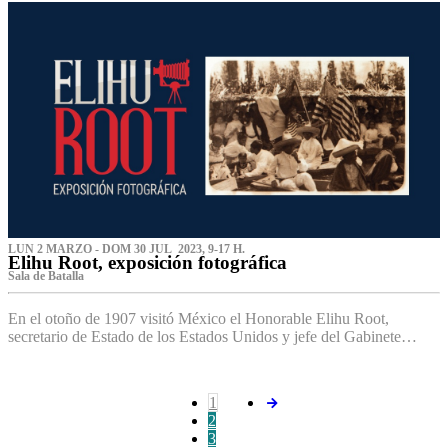
LUN 2 MARZO - DOM 30 JUL 2023, 9-17 H.
Elihu Root, exposición fotográfica
Sala de Batalla
En el otoño de 1907 visitó México el Honorable Elihu Root,
secretario de Estado de los Estados Unidos y jefe del Gabinete…
1
2
3