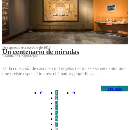
De septiembre a octubre de 2016
Un centenario de miradas
Castillo de Chapultepec
En la colección de casi cien mil objetos del museo se encuentra uno
que reviste especial interés: el Cuadro geográfico,…
Ver más
1
2
3
4
5
6
7
8