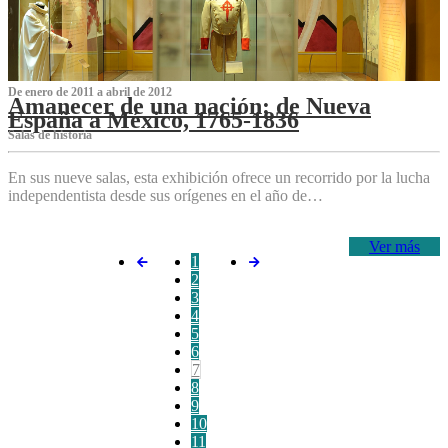
De enero de 2011 a abril de 2012
Amanecer de una nación: de Nueva
España a México, 1765-1836
Salas de historia
En sus nueve salas, esta exhibición ofrece un recorrido por la lucha
independentista desde sus orígenes en el año de…
Ver más
1
2
3
4
5
6
7
8
9
10
11