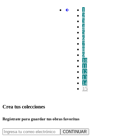
1
2
3
4
5
6
7
8
9
10
11
12
13
14
15
Crea tus colecciones
Regístrate para guardar tus obras favoritas
CONTINUAR