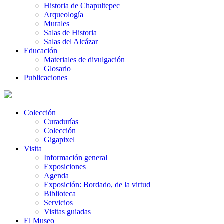
Historia de Chapultepec
Arqueología
Murales
Salas de Historia
Salas del Alcázar
Educación
Materiales de divulgación
Glosario
Publicaciones
Colección
Curadurías
Colección
Gigapixel
Visita
Información general
Exposiciones
Agenda
Exposición: Bordado, de la virtud
Biblioteca
Servicios
Visitas guiadas
El Museo