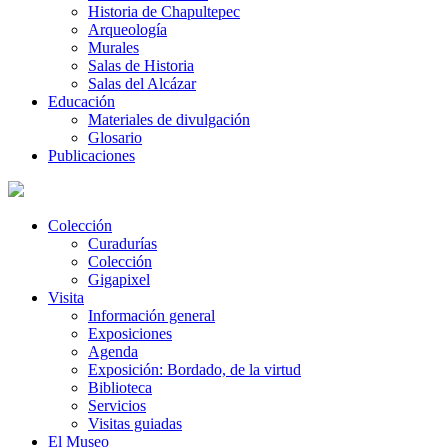
Historia de Chapultepec
Arqueología
Murales
Salas de Historia
Salas del Alcázar
Educación
Materiales de divulgación
Glosario
Publicaciones
Colección
Curadurías
Colección
Gigapixel
Visita
Información general
Exposiciones
Agenda
Exposición: Bordado, de la virtud
Biblioteca
Servicios
Visitas guiadas
El Museo