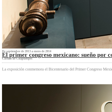
De septiembre de 2013 a enero de 2014
El primer congreso mexicano: sueño por co
Castillo de Chapultepec
La exposición conmemora el Bicentenario del Primer Congreso Mexi