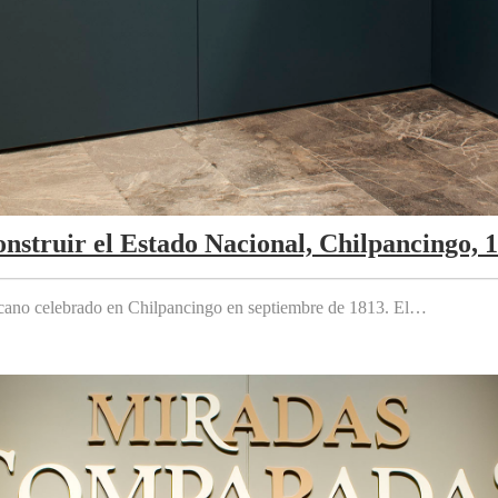
nstruir el Estado Nacional, Chilpancingo, 
cano celebrado en Chilpancingo en septiembre de 1813. El…