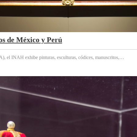
os de México y Perú
 el INAH exhibe pinturas, esculturas, códices, manuscritos,…