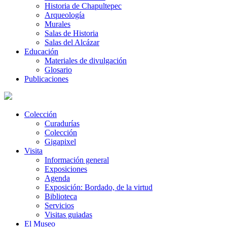
Historia de Chapultepec
Arqueología
Murales
Salas de Historia
Salas del Alcázar
Educación
Materiales de divulgación
Glosario
Publicaciones
Colección
Curadurías
Colección
Gigapixel
Visita
Información general
Exposiciones
Agenda
Exposición: Bordado, de la virtud
Biblioteca
Servicios
Visitas guiadas
El Museo