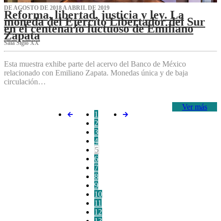
DE AGOSTO DE 2018 A ABRIL DE 2019
Reforma, libertad, justicia y ley. La
moneda del Ejército Libertador del Sur
en el centenario luctuoso de Emiliano
Zapata
Sala Siglo XX
Esta muestra exhibe parte del acervo del Banco de México
relacionado con Emiliano Zapata. Monedas única y de baja
circulación…
Ver más
1
2
3
4
5
6
7
8
9
10
11
12
13