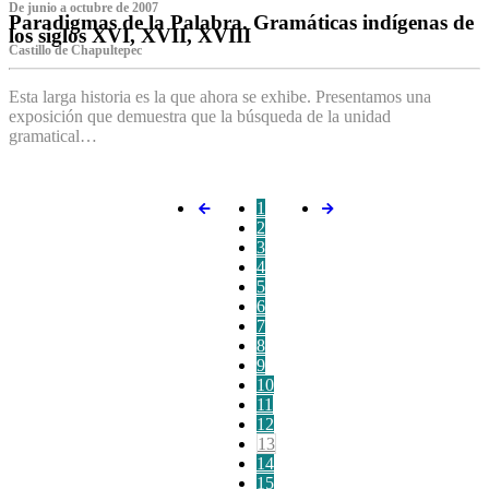
De junio a octubre de 2007
Paradigmas de la Palabra. Gramáticas indígenas de
los siglos XVI, XVII, XVIII
Castillo de Chapultepec
Esta larga historia es la que ahora se exhibe. Presentamos una
exposición que demuestra que la búsqueda de la unidad
gramatical…
1
2
3
4
5
6
7
8
9
10
11
12
13
14
15