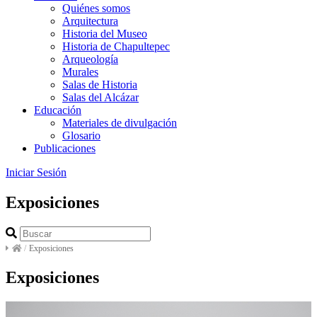
Quiénes somos
Arquitectura
Historia del Museo
Historia de Chapultepec
Arqueología
Murales
Salas de Historia
Salas del Alcázar
Educación
Materiales de divulgación
Glosario
Publicaciones
Iniciar Sesión
Exposiciones
/
Exposiciones
Exposiciones