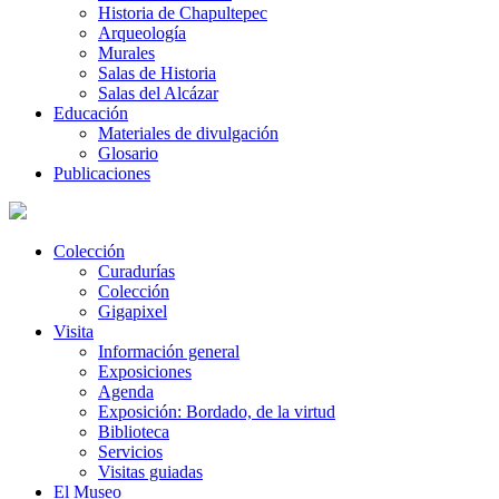
Historia de Chapultepec
Arqueología
Murales
Salas de Historia
Salas del Alcázar
Educación
Materiales de divulgación
Glosario
Publicaciones
Colección
Curadurías
Colección
Gigapixel
Visita
Información general
Exposiciones
Agenda
Exposición: Bordado, de la virtud
Biblioteca
Servicios
Visitas guiadas
El Museo