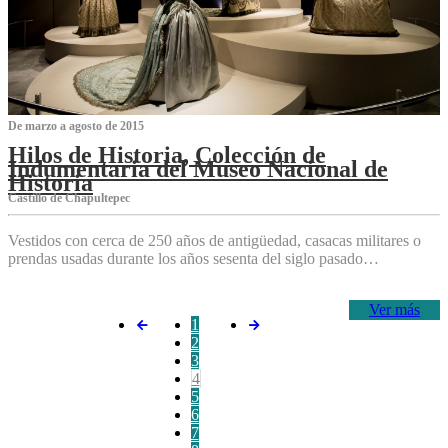
De marzo a agosto de 2015
Hilos de Historia, Colección de
Indumentaria del Museo Nacional de
Historia
Castillo de Chapultepec
Vestidos con cerca de 250 años de antigüedad, casacas militares o
prendas usadas durante los años sesenta del siglo pasado…
Ver más
1
2
3
4
5
6
7