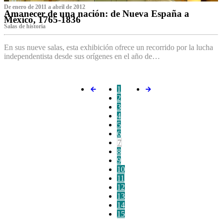
De enero de 2011 a abril de 2012
Amanecer de una nación: de Nueva España a
México, 1765-1836
Salas de historia
En sus nueve salas, esta exhibición ofrece un recorrido por la lucha
independentista desde sus orígenes en el año de…
1
2
3
4
5
6
7
8
9
10
11
12
13
14
15