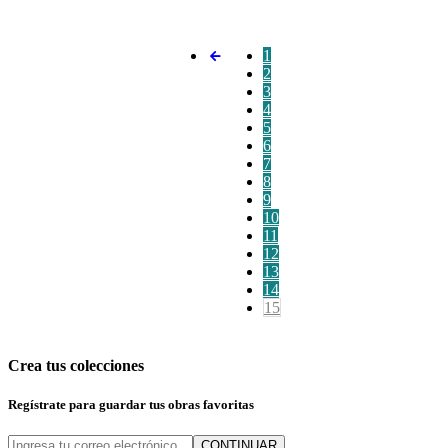
1
2
3
4
5
6
7
8
9
10
11
12
13
14
15
Crea tus colecciones
Regístrate para guardar tus obras favoritas
CONTINUAR