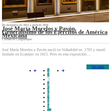
De diciembre de 2015 a abril de 2016
José María Morelos y Pavón,
Generalísimo de los Ejércitos de América
Mexicana
C‌astillo de Chapultepec
José María Morelos y Pavón nació en Valladolid en 1765 y murió
fusilado en Ecatepec en 1815. Pero en esta exposición…
Ver más
1
2
3
4
5
6
7
8
9
10