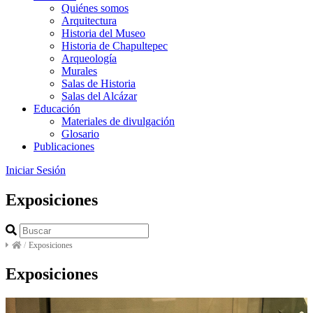
Quiénes somos
Arquitectura
Historia del Museo
Historia de Chapultepec
Arqueología
Murales
Salas de Historia
Salas del Alcázar
Educación
Materiales de divulgación
Glosario
Publicaciones
Iniciar Sesión
Exposiciones
/
Exposiciones
Exposiciones