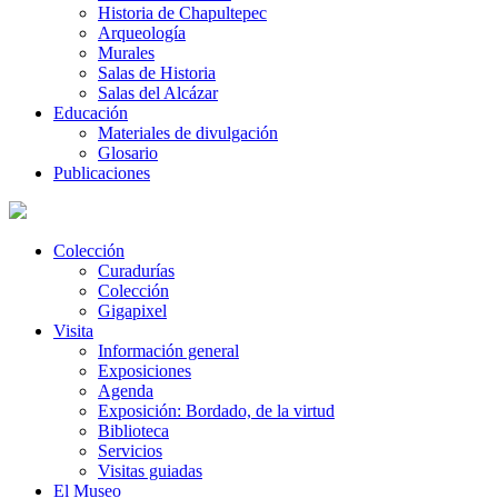
Historia de Chapultepec
Arqueología
Murales
Salas de Historia
Salas del Alcázar
Educación
Materiales de divulgación
Glosario
Publicaciones
Colección
Curadurías
Colección
Gigapixel
Visita
Información general
Exposiciones
Agenda
Exposición: Bordado, de la virtud
Biblioteca
Servicios
Visitas guiadas
El Museo