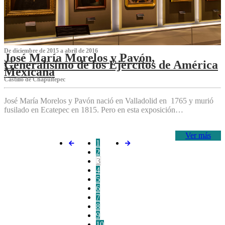
De diciembre de 2015 a abril de 2016
José María Morelos y Pavón,
Generalísimo de los Ejércitos de América
Mexicana
C‌astillo de Chapultepec
José María Morelos y Pavón nació en Valladolid en 1765 y murió
fusilado en Ecatepec en 1815. Pero en esta exposición…
Ver más
1
2
3
4
5
6
7
8
9
10