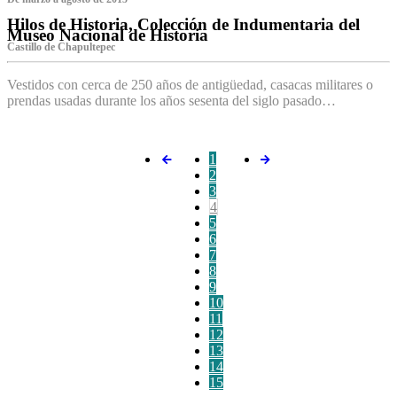
Hilos de Historia, Colección de Indumentaria del
Museo Nacional de Historia
Castillo de Chapultepec
Vestidos con cerca de 250 años de antigüedad, casacas militares o
prendas usadas durante los años sesenta del siglo pasado…
1
2
3
4
5
6
7
8
9
10
11
12
13
14
15