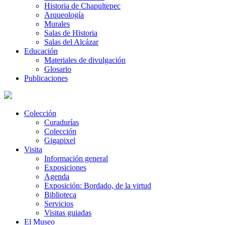
Historia de Chapultepec
Arqueología
Murales
Salas de Historia
Salas del Alcázar
Educación
Materiales de divulgación
Glosario
Publicaciones
Colección
Curadurías
Colección
Gigapixel
Visita
Información general
Exposiciones
Agenda
Exposición: Bordado, de la virtud
Biblioteca
Servicios
Visitas guiadas
El Museo