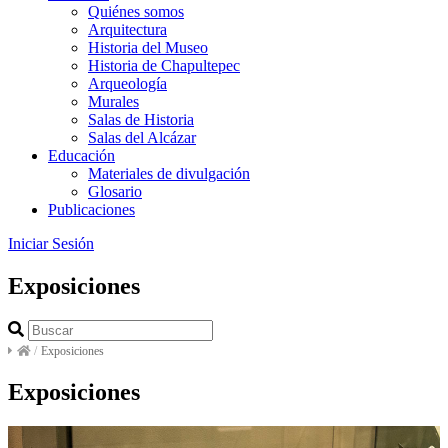
Quiénes somos
Arquitectura
Historia del Museo
Historia de Chapultepec
Arqueología
Murales
Salas de Historia
Salas del Alcázar
Educación
Materiales de divulgación
Glosario
Publicaciones
Iniciar Sesión
Exposiciones
/
Exposiciones
Exposiciones