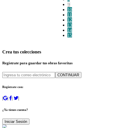
9
10
11
12
13
14
15
Crea tus colecciones
Regístrate para guardar tus obras favoritas
CONTINUAR
Regístrate con:
|
|
|
|
¿Ya tienes cuenta?
Iniciar Sesión