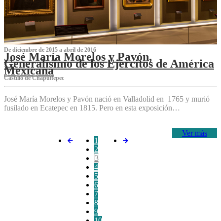
De diciembre de 2015 a abril de 2016
José María Morelos y Pavón,
Generalísimo de los Ejércitos de América
Mexicana
C‌astillo de Chapultepec
José María Morelos y Pavón nació en Valladolid en 1765 y murió
fusilado en Ecatepec en 1815. Pero en esta exposición…
Ver más
1
2
3
4
5
6
7
8
9
10