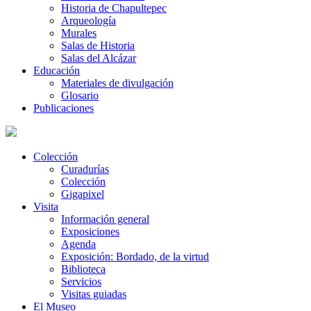
Historia de Chapultepec
Arqueología
Murales
Salas de Historia
Salas del Alcázar
Educación
Materiales de divulgación
Glosario
Publicaciones
Colección
Curadurías
Colección
Gigapixel
Visita
Información general
Exposiciones
Agenda
Exposición: Bordado, de la virtud
Biblioteca
Servicios
Visitas guiadas
El Museo