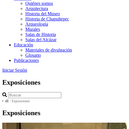
Quiénes somos
Arquitectura
Historia del Museo
Historia de Chapultepec
Arqueología
Murales
Salas de Historia
Salas del Alcázar
Educación
Materiales de divulgación
Glosario
Publicaciones
Iniciar Sesión
Exposiciones
/
Exposiciones
Exposiciones