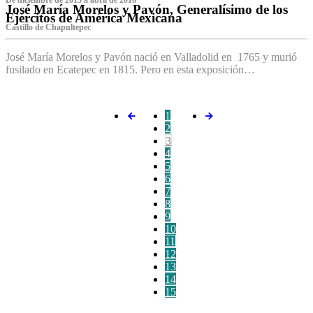
De diciembre de 2015 a abril de 2016
José María Morelos y Pavón, Generalísimo de los
Ejércitos de América Mexicana
C‌astillo de Chapultepec
José María Morelos y Pavón nació en Valladolid en 1765 y murió
fusilado en Ecatepec en 1815. Pero en esta exposición…
1
2
3
4
5
6
7
8
9
10
11
12
13
14
15