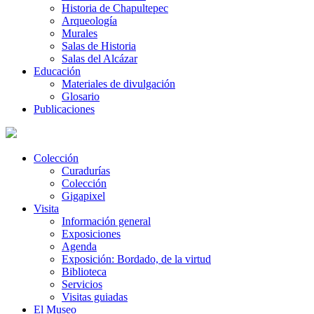
Historia de Chapultepec
Arqueología
Murales
Salas de Historia
Salas del Alcázar
Educación
Materiales de divulgación
Glosario
Publicaciones
Colección
Curadurías
Colección
Gigapixel
Visita
Información general
Exposiciones
Agenda
Exposición: Bordado, de la virtud
Biblioteca
Servicios
Visitas guiadas
El Museo