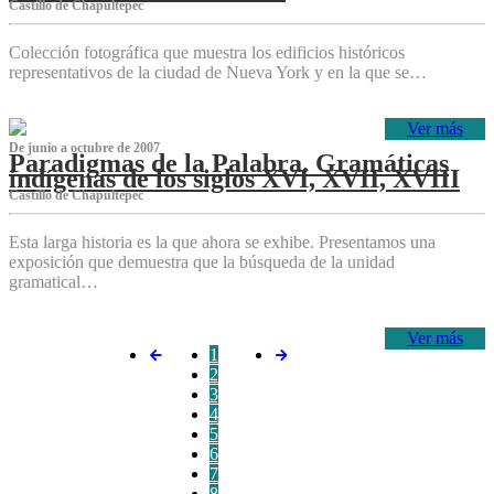
Castillo de Chapultepec
Colección fotográfica que muestra los edificios históricos
representativos de la ciudad de Nueva York y en la que se…
Ver más
De junio a octubre de 2007
Paradigmas de la Palabra. Gramáticas
indígenas de los siglos XVI, XVII, XVIII
Castillo de Chapultepec
Esta larga historia es la que ahora se exhibe. Presentamos una
exposición que demuestra que la búsqueda de la unidad
gramatical…
Ver más
1
2
3
4
5
6
7
8