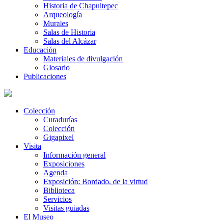
Historia de Chapultepec
Arqueología
Murales
Salas de Historia
Salas del Alcázar
Educación
Materiales de divulgación
Glosario
Publicaciones
Colección
Curadurías
Colección
Gigapixel
Visita
Información general
Exposiciones
Agenda
Exposición: Bordado, de la virtud
Biblioteca
Servicios
Visitas guiadas
El Museo