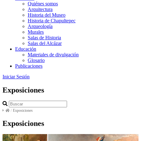
Quiénes somos
Arquitectura
Historia del Museo
Historia de Chapultepec
Arqueología
Murales
Salas de Historia
Salas del Alcázar
Educación
Materiales de divulgación
Glosario
Publicaciones
Iniciar Sesión
Exposiciones
/
Exposiciones
Exposiciones