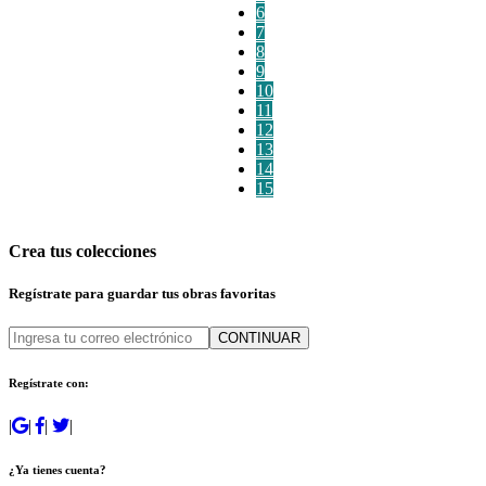
6
7
8
9
10
11
12
13
14
15
Crea tus colecciones
Regístrate para guardar tus obras favoritas
CONTINUAR
Regístrate con:
|
|
|
|
¿Ya tienes cuenta?