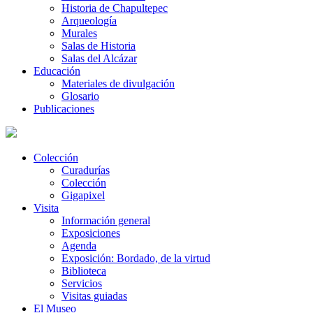
Historia de Chapultepec
Arqueología
Murales
Salas de Historia
Salas del Alcázar
Educación
Materiales de divulgación
Glosario
Publicaciones
Colección
Curadurías
Colección
Gigapixel
Visita
Información general
Exposiciones
Agenda
Exposición: Bordado, de la virtud
Biblioteca
Servicios
Visitas guiadas
El Museo