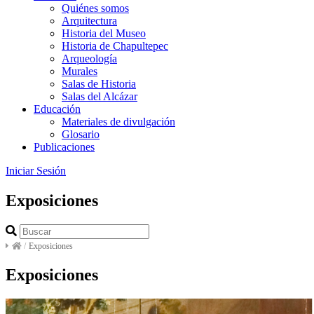
Quiénes somos
Arquitectura
Historia del Museo
Historia de Chapultepec
Arqueología
Murales
Salas de Historia
Salas del Alcázar
Educación
Materiales de divulgación
Glosario
Publicaciones
Iniciar Sesión
Exposiciones
/
Exposiciones
Exposiciones