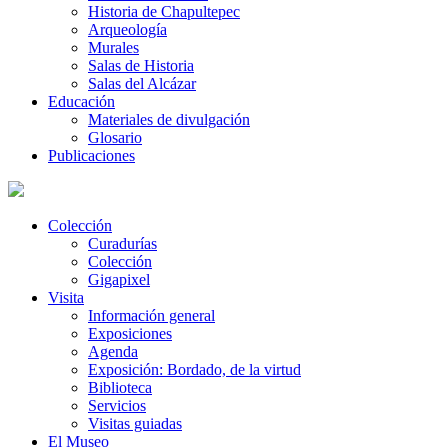
Historia de Chapultepec
Arqueología
Murales
Salas de Historia
Salas del Alcázar
Educación
Materiales de divulgación
Glosario
Publicaciones
Colección
Curadurías
Colección
Gigapixel
Visita
Información general
Exposiciones
Agenda
Exposición: Bordado, de la virtud
Biblioteca
Servicios
Visitas guiadas
El Museo