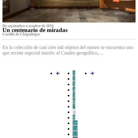
De septiembre a octubre de 2016
Un centenario de miradas
Castillo de Chapultepec
En la colección de casi cien mil objetos del museo se encuentra uno
que reviste especial interés: el Cuadro geográfico,…
1
2
3
4
5
6
7
8
9
10
11
12