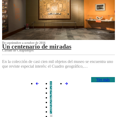
De septiembre a octubre de 2016
Un centenario de miradas
Castillo de Chapultepec
En la colección de casi cien mil objetos del museo se encuentra uno
que reviste especial interés: el Cuadro geográfico,…
Ver más
1
2
3
4
5
6
7
8