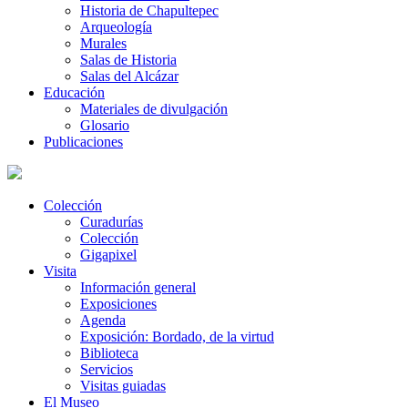
Historia de Chapultepec
Arqueología
Murales
Salas de Historia
Salas del Alcázar
Educación
Materiales de divulgación
Glosario
Publicaciones
Colección
Curadurías
Colección
Gigapixel
Visita
Información general
Exposiciones
Agenda
Exposición: Bordado, de la virtud
Biblioteca
Servicios
Visitas guiadas
El Museo