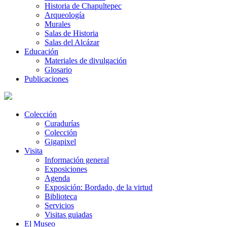
Historia de Chapultepec
Arqueología
Murales
Salas de Historia
Salas del Alcázar
Educación
Materiales de divulgación
Glosario
Publicaciones
Colección
Curadurías
Colección
Gigapixel
Visita
Información general
Exposiciones
Agenda
Exposición: Bordado, de la virtud
Biblioteca
Servicios
Visitas guiadas
El Museo