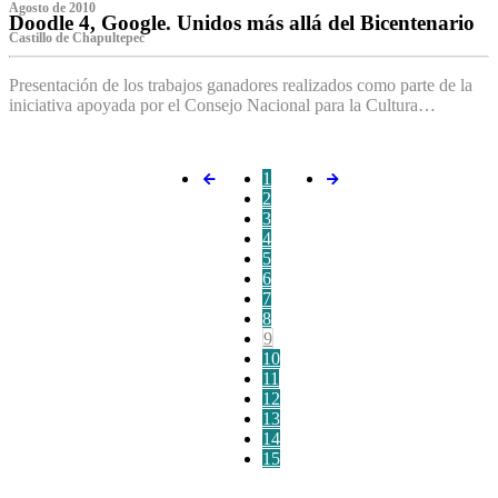
Agosto de 2010
Doodle 4, Google. Unidos más allá del Bicentenario
Castillo de Chapultepec
Presentación de los trabajos ganadores realizados como parte de la
iniciativa apoyada por el Consejo Nacional para la Cultura…
1
2
3
4
5
6
7
8
9
10
11
12
13
14
15