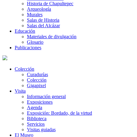
Historia de Chapultepec
Arqueología
Murales
Salas de Historia
Salas del Alcázar
Educación
Materiales de divulgación
Glosario
Publicaciones
Colección
Curadurías
Colección
Gigapixel
Visita
Información general
Exposiciones
Agenda
Exposición: Bordado, de la virtud
Biblioteca
Servicios
Visitas guiadas
El Museo