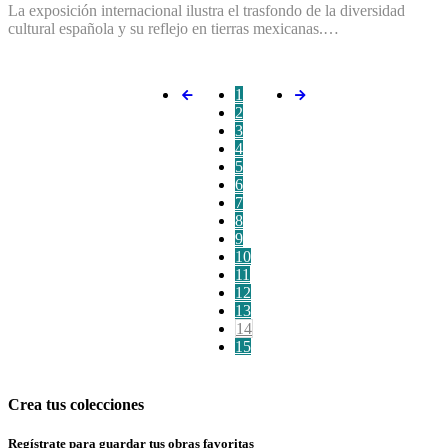
La exposición internacional ilustra el trasfondo de la diversidad
cultural española y su reflejo en tierras mexicanas.…
1
2
3
4
5
6
7
8
9
10
11
12
13
14
15
Crea tus colecciones
Regístrate para guardar tus obras favoritas