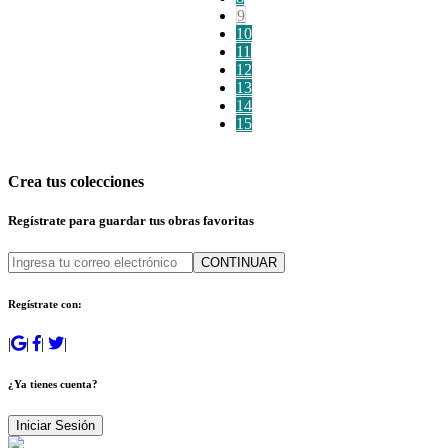
9
10
11
12
13
14
15
Crea tus colecciones
Regístrate para guardar tus obras favoritas
CONTINUAR
Regístrate con:
|
|
|
|
¿Ya tienes cuenta?
Iniciar Sesión