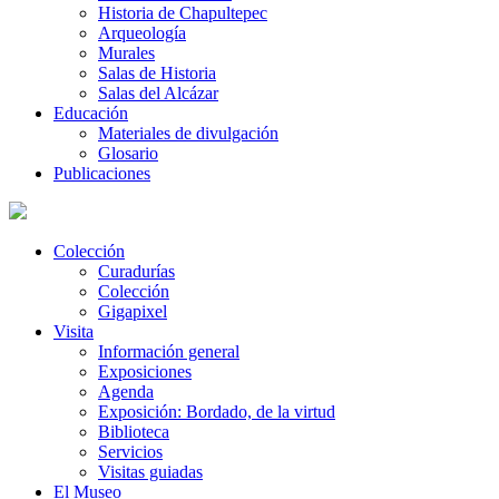
Historia de Chapultepec
Arqueología
Murales
Salas de Historia
Salas del Alcázar
Educación
Materiales de divulgación
Glosario
Publicaciones
Colección
Curadurías
Colección
Gigapixel
Visita
Información general
Exposiciones
Agenda
Exposición: Bordado, de la virtud
Biblioteca
Servicios
Visitas guiadas
El Museo