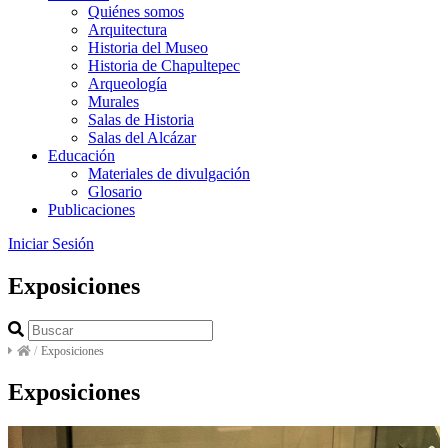
Quiénes somos
Arquitectura
Historia del Museo
Historia de Chapultepec
Arqueología
Murales
Salas de Historia
Salas del Alcázar
Educación
Materiales de divulgación
Glosario
Publicaciones
Iniciar Sesión
Exposiciones
/
Exposiciones
Exposiciones