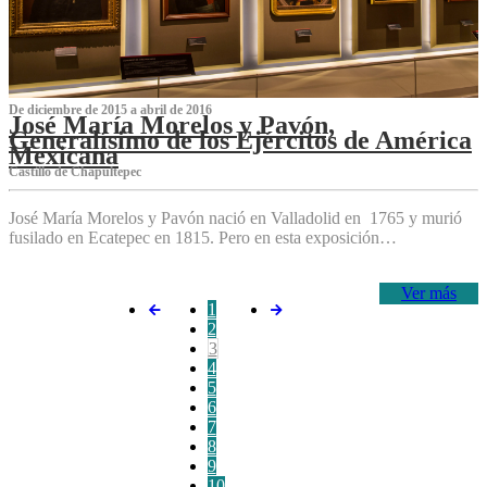
De diciembre de 2015 a abril de 2016
José María Morelos y Pavón,
Generalísimo de los Ejércitos de América
Mexicana
C‌astillo de Chapultepec
José María Morelos y Pavón nació en Valladolid en 1765 y murió
fusilado en Ecatepec en 1815. Pero en esta exposición…
Ver más
1
2
3
4
5
6
7
8
9
10