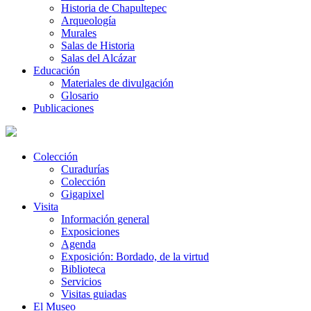
Historia de Chapultepec
Arqueología
Murales
Salas de Historia
Salas del Alcázar
Educación
Materiales de divulgación
Glosario
Publicaciones
Colección
Curadurías
Colección
Gigapixel
Visita
Información general
Exposiciones
Agenda
Exposición: Bordado, de la virtud
Biblioteca
Servicios
Visitas guiadas
El Museo