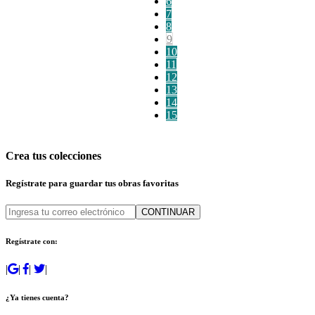
6
7
8
9
10
11
12
13
14
15
Crea tus colecciones
Regístrate para guardar tus obras favoritas
CONTINUAR
Regístrate con:
|
|
|
|
¿Ya tienes cuenta?