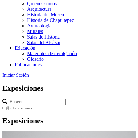
Quiénes somos
Arquitectura
Historia del Museo
Historia de Chapultepec
Arqueología
Murales
Salas de Historia
Salas del Alcázar
Educación
Materiales de divulgación
Glosario
Publicaciones
Iniciar Sesión
Exposiciones
/
Exposiciones
Exposiciones