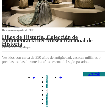
De marzo a agosto de 2015
Hilos de Historia, Colección de
Indumentaria del Museo Nacional de
Historia
Castillo de Chapultepec
Vestidos con cerca de 250 años de antigüedad, casacas militares o
prendas usadas durante los años sesenta del siglo pasado…
Ver más
1
2
3
4
5
6
7