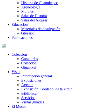
Historia de Chapultepec
Arqueología
Murales
Salas de Historia
Salas del Alcázar
Educación
Materiales de divulgación
Glosario
Publicaciones
Colección
Curadurías
Colección
Gigapixel
Visita
Información general
Exposiciones
Agenda
Exposición: Bordado, de la virtud
Biblioteca
Servicios
Visitas guiadas
El Museo