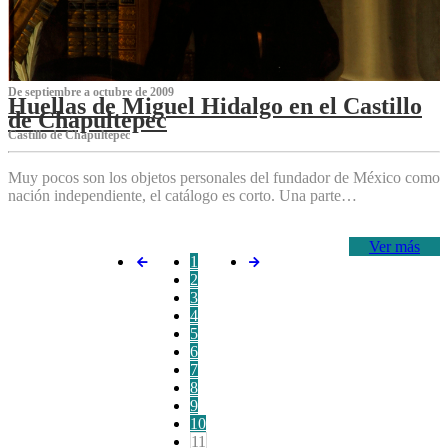
De septiembre a octubre de 2009
Huellas de Miguel Hidalgo en el Castillo
de Chapultepec
Castillo de Chapultepec
Muy pocos son los objetos personales del fundador de México como
nación independiente, el catálogo es corto. Una parte…
Ver más
1
2
3
4
5
6
7
8
9
10
11