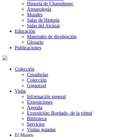
Historia de Chapultepec
Arqueología
Murales
Salas de Historia
Salas del Alcázar
Educación
Materiales de divulgación
Glosario
Publicaciones
Colección
Curadurías
Colección
Gigapixel
Visita
Información general
Exposiciones
Agenda
Exposición: Bordado, de la virtud
Biblioteca
Servicios
Visitas guiadas
El Museo