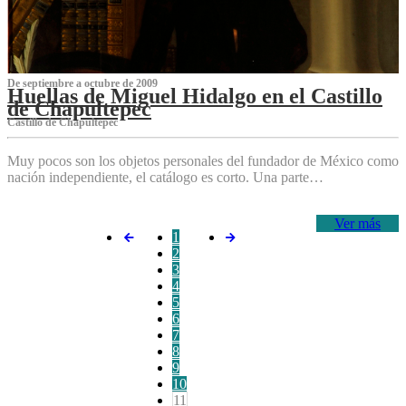
De septiembre a octubre de 2009
Huellas de Miguel Hidalgo en el Castillo
de Chapultepec
Castillo de Chapultepec
Muy pocos son los objetos personales del fundador de México como
nación independiente, el catálogo es corto. Una parte…
Ver más
1
2
3
4
5
6
7
8
9
10
11