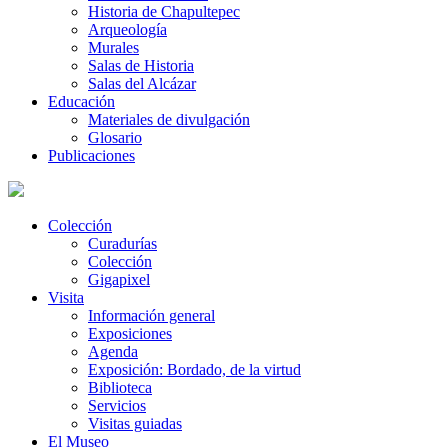
Historia de Chapultepec
Arqueología
Murales
Salas de Historia
Salas del Alcázar
Educación
Materiales de divulgación
Glosario
Publicaciones
Colección
Curadurías
Colección
Gigapixel
Visita
Información general
Exposiciones
Agenda
Exposición: Bordado, de la virtud
Biblioteca
Servicios
Visitas guiadas
El Museo