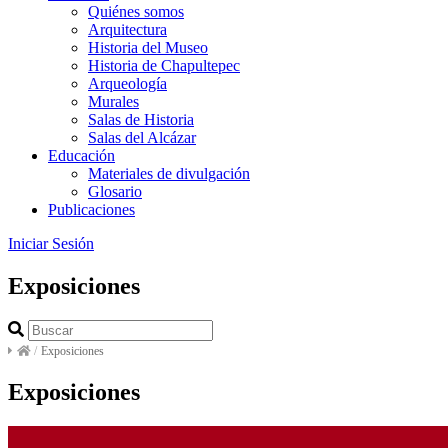
Quiénes somos
Arquitectura
Historia del Museo
Historia de Chapultepec
Arqueología
Murales
Salas de Historia
Salas del Alcázar
Educación
Materiales de divulgación
Glosario
Publicaciones
Iniciar Sesión
Exposiciones
/
Exposiciones
Exposiciones