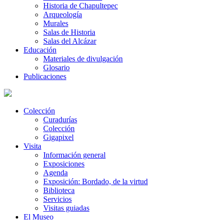
Historia de Chapultepec
Arqueología
Murales
Salas de Historia
Salas del Alcázar
Educación
Materiales de divulgación
Glosario
Publicaciones
Colección
Curadurías
Colección
Gigapixel
Visita
Información general
Exposiciones
Agenda
Exposición: Bordado, de la virtud
Biblioteca
Servicios
Visitas guiadas
El Museo