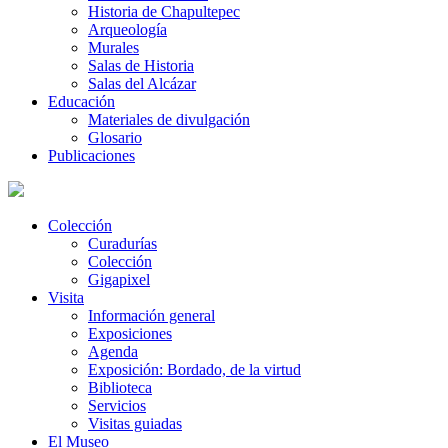
Historia de Chapultepec
Arqueología
Murales
Salas de Historia
Salas del Alcázar
Educación
Materiales de divulgación
Glosario
Publicaciones
Colección
Curadurías
Colección
Gigapixel
Visita
Información general
Exposiciones
Agenda
Exposición: Bordado, de la virtud
Biblioteca
Servicios
Visitas guiadas
El Museo