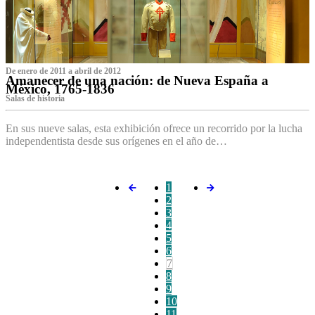
De enero de 2011 a abril de 2012
Amanecer de una nación: de Nueva España a
México, 1765-1836
Salas de historia
En sus nueve salas, esta exhibición ofrece un recorrido por la lucha
independentista desde sus orígenes en el año de…
1
2
3
4
5
6
7
8
9
10
11