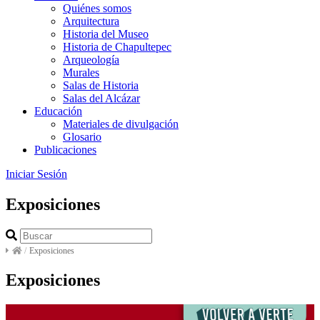
Quiénes somos
Arquitectura
Historia del Museo
Historia de Chapultepec
Arqueología
Murales
Salas de Historia
Salas del Alcázar
Educación
Materiales de divulgación
Glosario
Publicaciones
Iniciar Sesión
Exposiciones
/
Exposiciones
Exposiciones