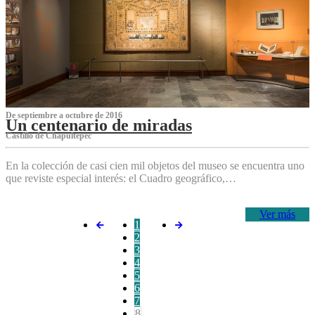
De septiembre a octubre de 2016
Un centenario de miradas
Castillo de Chapultepec
En la colección de casi cien mil objetos del museo se encuentra uno
que reviste especial interés: el Cuadro geográfico,…
Ver más
1
2
3
4
5
6
7
8