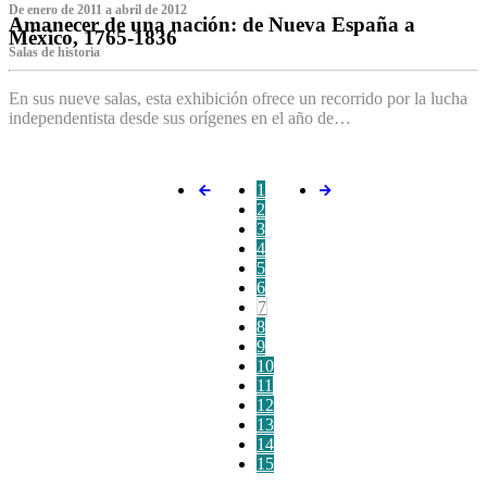
De enero de 2011 a abril de 2012
Amanecer de una nación: de Nueva España a
México, 1765-1836
Salas de historia
En sus nueve salas, esta exhibición ofrece un recorrido por la lucha
independentista desde sus orígenes en el año de…
1
2
3
4
5
6
7
8
9
10
11
12
13
14
15