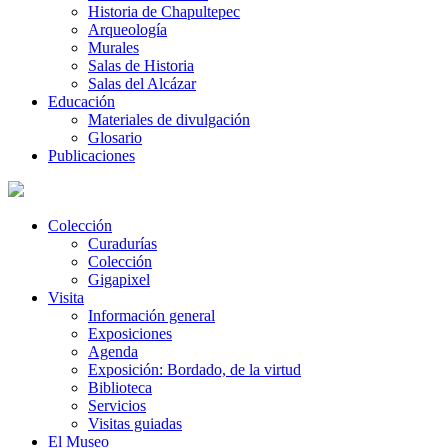
Historia de Chapultepec
Arqueología
Murales
Salas de Historia
Salas del Alcázar
Educación
Materiales de divulgación
Glosario
Publicaciones
Colección
Curadurías
Colección
Gigapixel
Visita
Información general
Exposiciones
Agenda
Exposición: Bordado, de la virtud
Biblioteca
Servicios
Visitas guiadas
El Museo