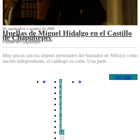
De septiembre a octubre de 2009
Huellas de Miguel Hidalgo en el Castillo
de Chapultepec
Castillo de Chapultepec
Muy pocos son los objetos personales del fundador de México como
nación independiente, el catálogo es corto. Una parte…
Ver más
1
2
3
4
5
6
7
8
9
10
11