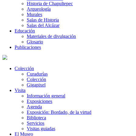
Historia de Chapultepec
Arqueología
Murales
Salas de Historia
Salas del Alcázar
Educación
Materiales de divulgación
Glosario
Publicaciones
Colección
Curadurías
Colección
Gigapixel
Visita
Información general
Exposiciones
Agenda
Exposición: Bordado, de la virtud
Biblioteca
Servicios
Visitas guiadas
El Museo