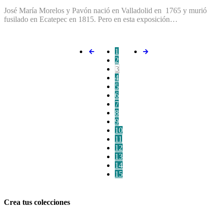
José María Morelos y Pavón nació en Valladolid en 1765 y murió
fusilado en Ecatepec en 1815. Pero en esta exposición…
1
2
3
4
5
6
7
8
9
10
11
12
13
14
15
Crea tus colecciones