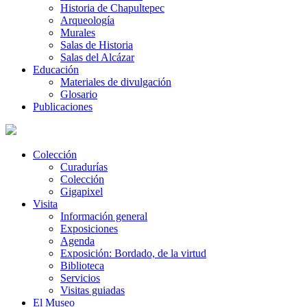
Historia de Chapultepec
Arqueología
Murales
Salas de Historia
Salas del Alcázar
Educación
Materiales de divulgación
Glosario
Publicaciones
Colección
Curadurías
Colección
Gigapixel
Visita
Información general
Exposiciones
Agenda
Exposición: Bordado, de la virtud
Biblioteca
Servicios
Visitas guiadas
El Museo