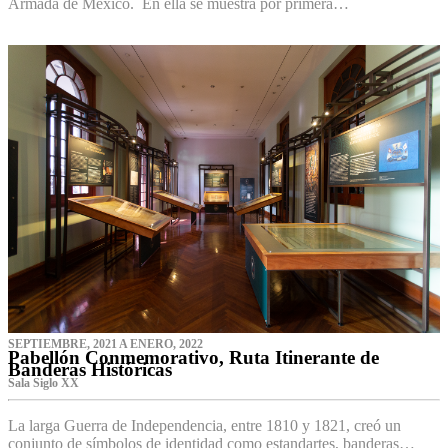
Armada de México. En ella se muestra por primera…
SEPTIEMBRE, 2021 A ENERO, 2022
Pabellón Conmemorativo, Ruta Itinerante de
Banderas Históricas
Sala Siglo XX
La larga Guerra de Independencia, entre 1810 y 1821, creó un
conjunto de símbolos de identidad como estandartes, banderas…