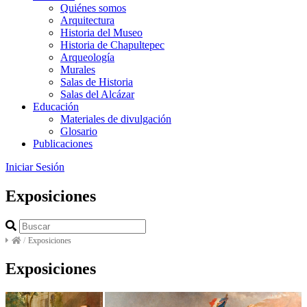
Quiénes somos
Arquitectura
Historia del Museo
Historia de Chapultepec
Arqueología
Murales
Salas de Historia
Salas del Alcázar
Educación
Materiales de divulgación
Glosario
Publicaciones
Iniciar Sesión
Exposiciones
/
Exposiciones
Exposiciones